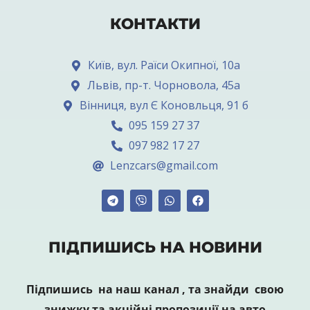
КОНТАКТИ
Київ, вул. Раїси Окипної, 10а
Львів, пр-т. Чорновола, 45а
Вінниця, вул Є Коновльця, 91 б
095 159 27 37
097 982 17 27
Lenzcars@gmail.com
ПІДПИШИСЬ НА НОВИНИ
Підпишись на наш канал , та знайди свою
знижку та акційні пропозиції на авто