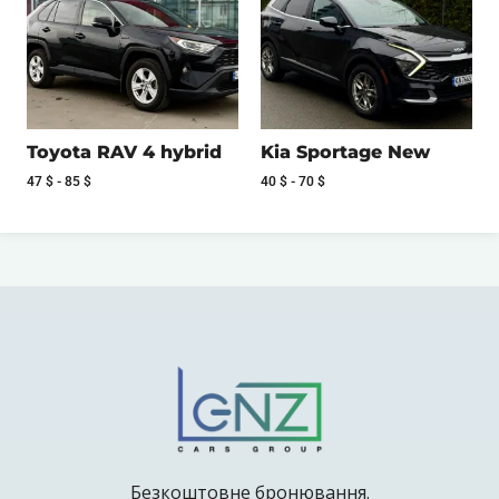
Toyota RAV 4 hybrid
Kia Sportage New
47
$
-
85
$
40
$
-
70
$
Безкоштовне бронювання.