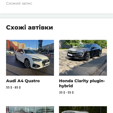
Схожий запис
Схожі автівки
Audi A4 Quatro
Honda Clarity plugin-
hybrid
55
$
-
85
$
35
$
-
55
$