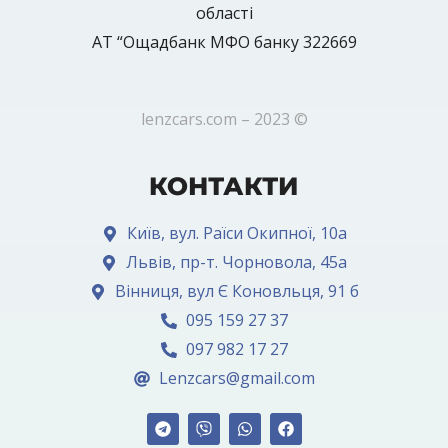
області
АТ “Ощадбанк МФО банку 322669
lenzcars.com – 2023 ©
КОНТАКТИ
Київ, вул. Раїси Окипної, 10а
Львів, пр-т. Чорновола, 45а
Вінниця, вул Є Коновльця, 91 б
095 159 27 37
097 982 17 27
Lenzcars@gmail.com