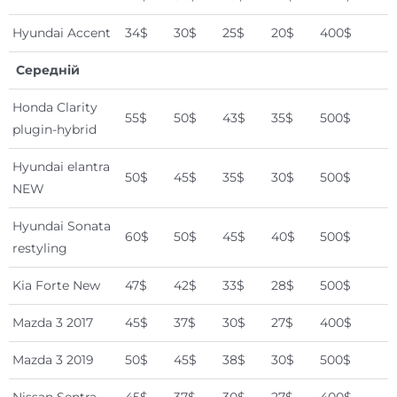
Hyundai Accent
34$
30$
25$
20$
400$
Середній
Honda Clarity
55$
50$
43$
35$
500$
plugin-hybrid
Hyundai elantra
50$
45$
35$
30$
500$
NEW
Hyundai Sonata
60$
50$
45$
40$
500$
restyling
Kia Forte New
47$
42$
33$
28$
500$
Mazda 3 2017
45$
37$
30$
27$
400$
Mazda 3 2019
50$
45$
38$
30$
500$
Nissan Sentra
45$
37$
30$
27$
400$