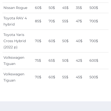
Nissan Rogue
60$
50$
45$
35$
500$
Toyota RAV 4
85$
70$
55$
47$
700$
hybrid
Toyota Yaris
Cross Hybrid
70$
60$
50$
40$
700$
(2022 р)
Volkswagen
75$
65$
50$
42$
600$
Tiguan
Volkswagen
70$
60$
55$
45$
500$
Tiguan