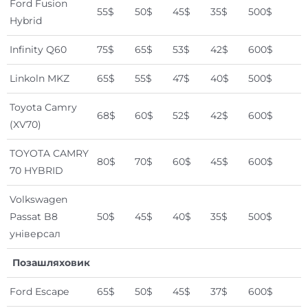
Ford Fusion
55$
50$
45$
35$
500$
Hybrid
Infinity Q60
75$
65$
53$
42$
600$
Linkoln MKZ
65$
55$
47$
40$
500$
Toyota Camry
68$
60$
52$
42$
600$
(XV70)
TOYOTA CAMRY
80$
70$
60$
45$
600$
70 HYBRID
Volkswagen
Passat B8
50$
45$
40$
35$
500$
універсал
Позашляховик
Ford Escape
65$
50$
45$
37$
600$