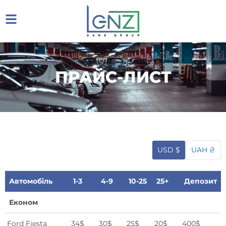
ПРАЙС-ЛИСТ
USD $
UAH ₴
Автомобіль
1-3
4-9
10-25
25+
Депозит
Економ
Ford Fiesta
34$
30$
25$
20$
400$