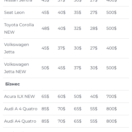
Seat Leon
45$
40$
35$
27$
500$
Toyota Corolla
48$
40$
32$
28$
500$
NEW
Volkswagen
45$
37$
30$
27$
400$
Jetta
Volkswagen
50$
45$
37$
30$
500$
Jetta NEW
Бізнес
Acura ILX NEW
65$
60$
50$
40$
700$
Audi A 4 Quatro
85$
70$
65$
55$
800$
Audi A4 Quatro
85$
70$
65$
55$
800$