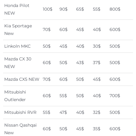
Honda Pilot
100$
90$
65$
55$
800$
NEW
Kia Sportage
70$
60$
45$
40$
600$
New
Linkoln MKC
50$
45$
40$
30$
500$
Mazda CX 30
60$
50$
43$
37$
500$
NEW
Mazda CX5 NEW
70$
60$
50$
45$
600$
Mitsubishi
60$
55$
50$
40$
700$
Outlender
Mitsubishi RVR
55$
47$
40$
32$
500$
Nissan Qashqai
60$
50$
45$
35$
600$
New