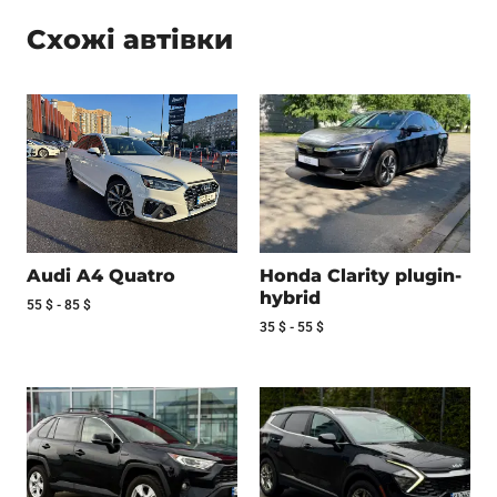
Схожі автівки
Audi A4 Quatro
Honda Clarity plugin-
hybrid
55
$
-
85
$
35
$
-
55
$