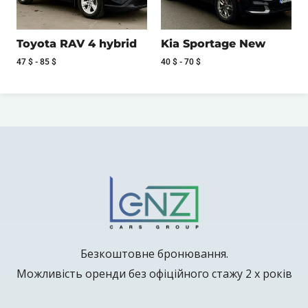
Toyota RAV 4 hybrid
Kia Sportage New
47
$
-
85
$
40
$
-
70
$
Безкоштовне бронювання.
Можливість оренди без офіційного стажу 2 х років