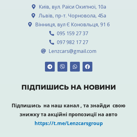
Київ, вул. Раїси Окипної, 10а
Львів, пр-т. Чорновола, 45а
Вінниця, вул Є Коновльця, 91 б
095 159 27 37
097 982 17 27
Lenzcars@gmail.com
ПІДПИШИСЬ НА НОВИНИ
Підпишись на наш канал , та знайди свою
знижку та акційні пропозиції на авто
https://t.me/Lenzcarsgroup