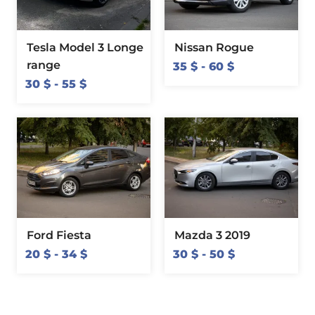
Tesla Model 3 Longe
Nissan Rogue
range
35
$
-
60
$
30
$
-
55
$
Ford Fiesta
Mazda 3 2019
20
$
-
34
$
30
$
-
50
$