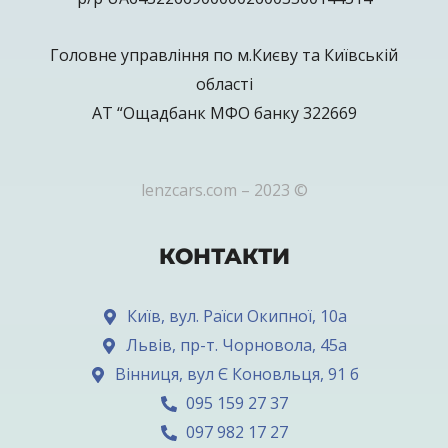
Головне управління по м.Києву та Київській
області
АТ “Ощадбанк МФО банку 322669
lenzcars.com – 2023 ©
КОНТАКТИ
Київ, вул. Раїси Окипної, 10а
Львів, пр-т. Чорновола, 45а
Вінниця, вул Є Коновльця, 91 б
095 159 27 37
097 982 17 27