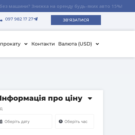
ду авто!
ду авто!
ду авто!
15%!
15%!
15%!
097 982 17 27
ЗВ'ЯЗАТИСЯ
прокату
Контакти
Валюта (USD)
Інформація про ціну
ід