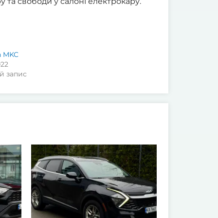
 та свободи у салоні електрокару.
n MKC
022
й запис