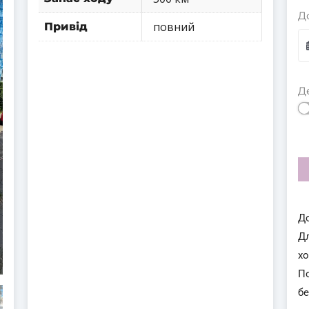
Д
повний
Привід
Д
Д
Д
х
П
бе