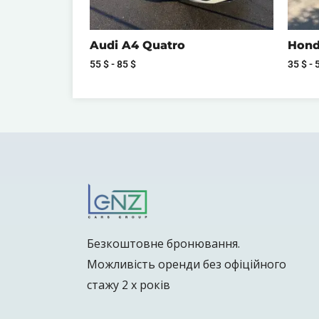
Audi A4 Quatro
Honda
55
$
-
85
$
35
$
-
Безкоштовне бронювання.
Можливість оренди без офіційного
стажу 2 х років