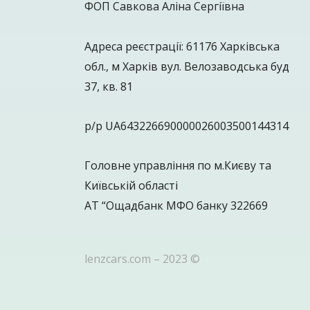
ФОП Савкова Аліна Сергіївна
Адреса реєстрації: 61176 Харківська
обл., м Харків вул. Велозаводська буд
37, кв. 81
р/р UA643226690000026003500144314
Головне управління по м.Києву та
Київській області
АТ “Ощадбанк МФО банку 322669
lenzcars.com – 2023 ©