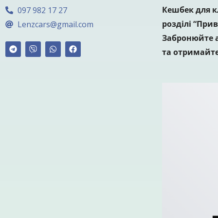
Кешбек для к
097 982 17 27
розділі “Прив
Lenzcars@gmail.com
Забронюйте а
та отримайте