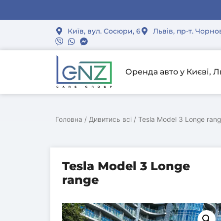
Спеціа
Спеціа
Спеціа
Зал
Зал
Зал
Київ, вул. Сосюри, 6
Львів, пр-т. Чорно
Оренда авто у Києві, Л
Головна
/
Дивитись всі
/ Tesla Model 3 Longe ran
Tesla Model 3 Longe
range