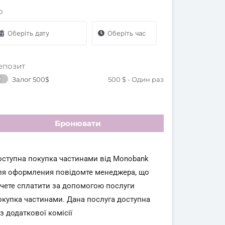
о
епозит
Залог 500$
500
$
- Один раз
Бронювати
оступна покупка частинами від Monobank
ля оформления повідомте менеджера, що
очете сплатити за допомогою послуги
окупка частинами. Дана послуга доступна
з додаткової комісії