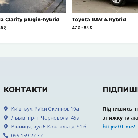
 Clarity plugin-hybrid
Toyota RAV 4 hybrid
55
$
47
$
-
85
$
КОНТАКТИ
ПІДПИШ
Київ, вул. Раїси Окипної, 10а
Підпишись на
Львів, пр-т. Чорновола, 45а
знижку та ак
Вінниця, вул Є Коновльця, 91 б
https://t.me/
095 159 27 37