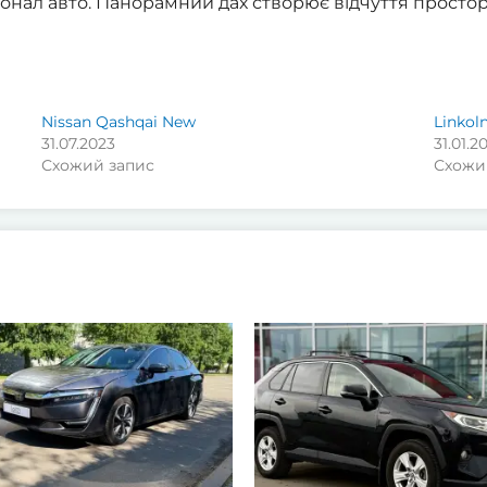
онал авто. Панорамний дах створює відчуття простору
Nissan Qashqai New
Linkol
31.07.2023
31.01.2
Схожий запис
Схожи