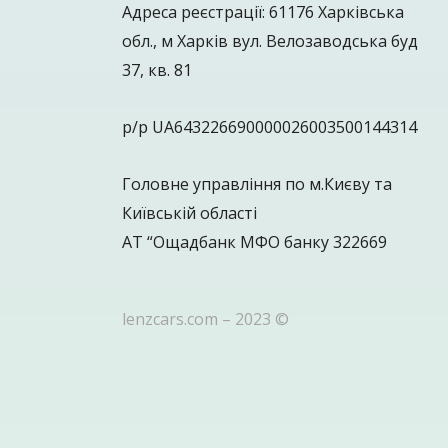
Адреса реєстрації: 61176 Харківська
обл., м Харків вул. Велозаводська буд
37, кв. 81
р/р UA643226690000026003500144314
Головне управління по м.Києву та
Київській області
АТ “Ощадбанк МФО банку 322669
lenzcars.com – 2023 ©