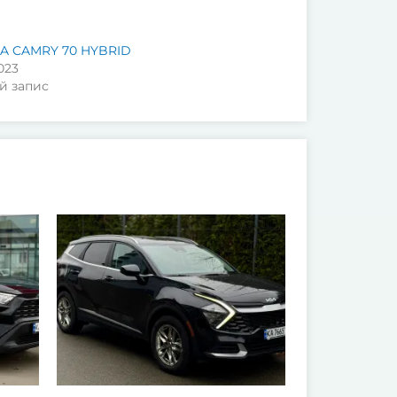
A CAMRY 70 HYBRID
023
й запис