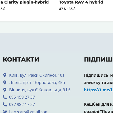
 Clarity plugin-hybrid
Toyota RAV 4 hybrid
55
$
47
$
-
85
$
КОНТАКТИ
ПІДПИШ
Київ, вул. Раїси Окипної, 10а
Підпишись на
Львів, пр-т. Чорновола, 45а
знижку та ак
Вінниця, вул Є Коновльця, 91 б
https://t.me/
095 159 27 37
Кешбек для к
097 982 17 27
розділі “Прив
Lenzcars@gmail.com