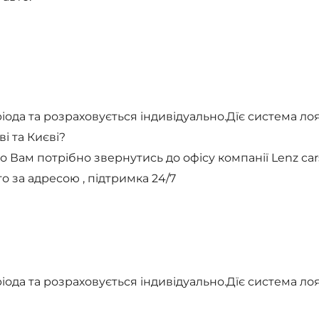
іода та розраховується індивідуально.Дїє система лоя
і та Києві?
о Вам потрібно звернутись до офісу компанії Lenz c
о за адресою , підтримка 24/7
іода та розраховується індивідуально.Дїє система лоя