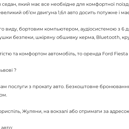
ий седан, який має все необхідне для комфортної по
евеликий об’єм двигуна 1,6л авто досить потужне і має
о виду, бортовим компьютером, аудіосистемою з 6 дин
душки безпеки, шкіряну обшивку керма, Bluetooth, кру
стю та комфортом автомобіль, то оренда Ford Fiesta 
ьвові ?
 Вам послуги з прокату авто. Безкоштовне бронюванн
ом.
риспіль, Жуляни, на вокзалі або отримати за адресо
авто: