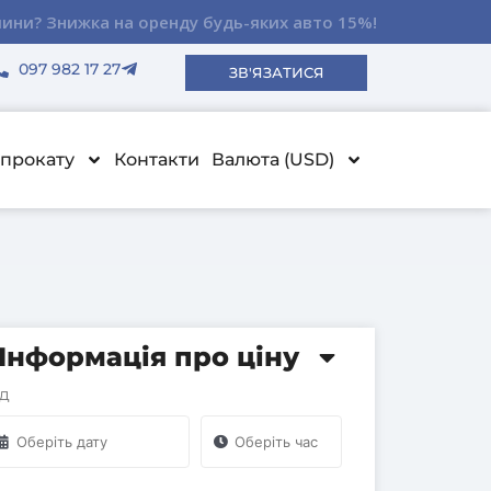
ду авто!
ду авто!
ду авто!
15%!
15%!
15%!
097 982 17 27
ЗВ'ЯЗАТИСЯ
прокату
Контакти
Валюта (USD)
Інформація про ціну
ід