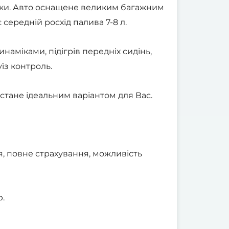
їздки. Авто оснащене великим багажним
 середній росхід палива 7-8 л.
аміками, підігрів передніх сидінь,
їз контроль.
стане ідеальним варіантом для Вас.
я, повне страхування, можливість
ю.