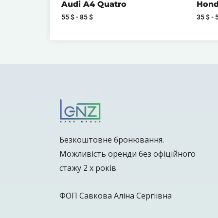
Audi A4 Quatro
Honda
55
$
-
85
$
35
$
-
Безкоштовне бронювання.
Можливість оренди без офіційного
стажу 2 х років
ФОП Савкова Аліна Сергіївна