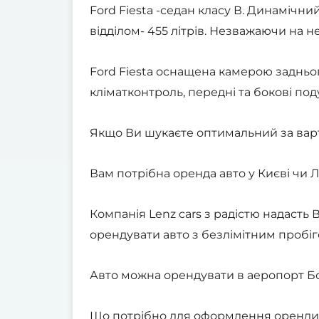
Ford Fiesta -седан класу В. Динамічн
відділом- 455 літрів. Незважаючи на н
Ford Fiesta оснащена камерою задньог
кліматконтроль, передні та бокові по
Якщо Ви шукаєте оптимальний за варті
Вам потрібна оренда авто у Києві чи Л
Компанія Lenz cars з радістю надасть
орендувати авто з безлімітним пробіг
Авто можна орендувати в аеропорт Бо
Що потрібно для оформлення оренди 