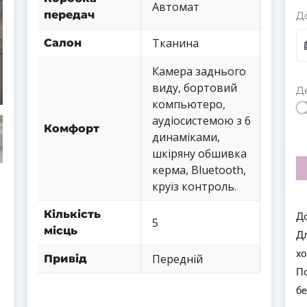
Автомат
передач
Д
Тканина
Салон
Камера заднього
виду, бортовий
Д
компьютеро,
аудіосистемою з 6
Комфорт
динаміками,
шкіряну обшивка
керма, Bluetooth,
круїз контроль.
Кількість
Д
5
місць
Д
х
Передній
Привід
П
бе