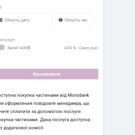
о
епозит
Залог 400$
400
$
- Один раз
Бронювати
оступна покупка частинами від Monobank
ля оформления повідомте менеджера, що
очете сплатити за допомогою послуги
окупка частинами. Дана послуга доступна
з додаткової комісії