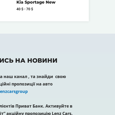
Kia Sportage New
40
$
-
70
$
ИСЬ НА НОВИНИ
 наш канал , та знайди свою
ційні пропозиції на авто
Lenzcarsgroup
лієнтів Приват Банк. Активуйте в
іт” акційну пропозицію Lenz Cars.