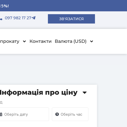
ду авто!
ду авто!
ду авто!
15%!
15%!
15%!
097 982 17 27
ЗВ'ЯЗАТИСЯ
прокату
Контакти
Валюта (USD)
Інформація про ціну
ід