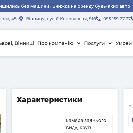
ьна пропозиція для юридичних осіб. Знижка 15% на орен
ьна пропозиція для юридичних осіб. Знижка 15% на орен
ьна пропозиція для юридичних осіб. Знижка 15% на орен
ишились без машини? Знижка на оренду будь-яких авто 
ишились без машини? Знижка на оренду будь-яких авто 
ишились без машини? Знижка на оренду будь-яких авто 
вола, 45а
Вінниця, вул Є Коновальця, 91б
095 159 27 37
ьвові, Вінниці
Про компанію
Послуги
Умови 
Характеристики
В
камера заднього
виду, круїз