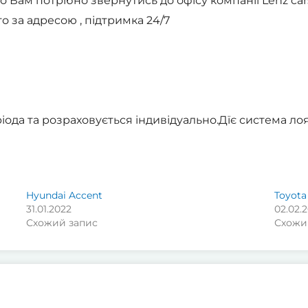
о Вам потрібно звернутись до офісу компанії Lenz c
о за адресою , підтримка 24/7
іода та розраховується індивідуально.Дїє система лоя
Hyundai Accent
Toyota
31.01.2022
02.02.
Схожий запис
Схожи