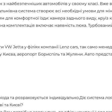
ин з найбезпечніших автомобілів у своєму класі. Вже 
льмівна система створює всі необхідні умови для мін
 для комфортної їзди: камера заднього виду, круїз к
на комплектація включає наявність люка. Турбований
и VW Jetta у філіях компанії Lenz cars, так само мен
у Києва, аеропорт Бориспіль та Жуляни. Авто представ
іода та розраховується індивідуально.Дїє система лоя
і та Києві?