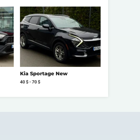
Kia Sportage New
40
$
-
70
$