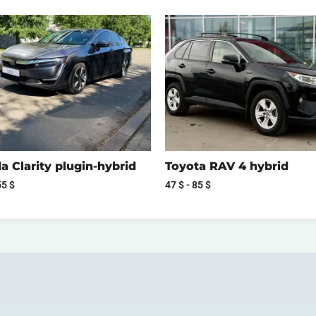
 Clarity plugin-hybrid
Toyota RAV 4 hybrid
55
$
47
$
-
85
$