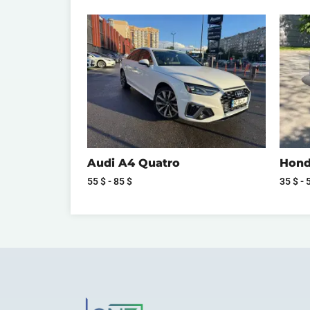
Audi A4 Quatro
Honda
55
$
-
85
$
35
$
-