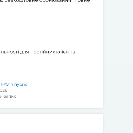
ars. Безкоштовне бронювання , повне
льності для постійних клієнтів
 RAV 4 hybrid
2026
й запис