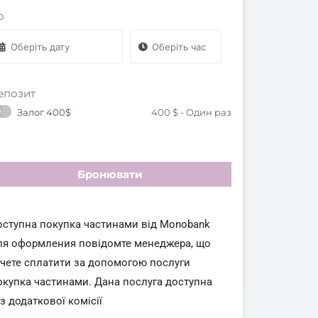
о
епозит
Залог 400$
400
$
- Один раз
Бронювати
оступна покупка частинами від Monobank
ля оформления повідомте менеджера, що
очете сплатити за допомогою послуги
окупка частинами. Дана послуга доступна
з додаткової комісії