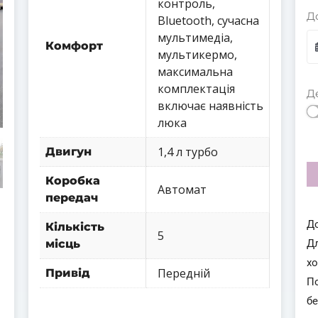
контроль,
Д
Bluetooth, сучасна
мультимедіа,
Комфорт
мультикермо,
максимальна
комплектація
Д
включає наявність
люка
1,4 л турбо
Двигун
Коробка
Автомат
передач
Д
Кількість
5
Д
місць
х
Передній
Привід
П
бе