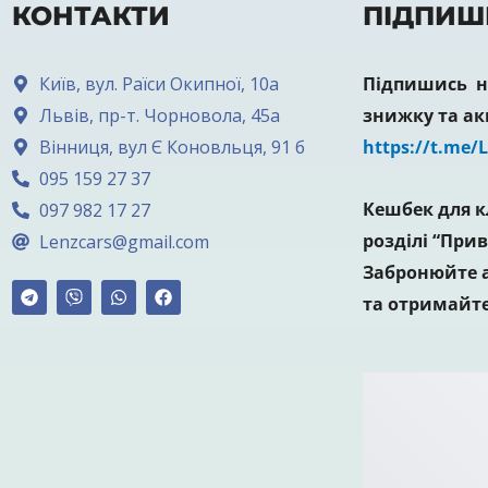
КОНТАКТИ
ПІДПИШ
Київ, вул. Раїси Окипної, 10а
Підпишись на
Львів, пр-т. Чорновола, 45а
знижку та ак
Вінниця, вул Є Коновльця, 91 б
https://t.me/
095 159 27 37
Кешбек для к
097 982 17 27
розділі “Прив
Lenzcars@gmail.com
Забронюйте а
та отримайте