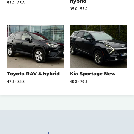
hybrid
55
$
-
85
$
35
$
-
55
$
Toyota RAV 4 hybrid
Kia Sportage New
47
$
-
85
$
40
$
-
70
$