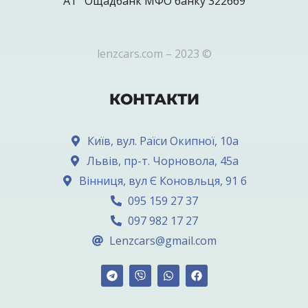
АТ “Ощадбанк МФО банку 322669
lenzcars.com – 2023 ©
КОНТАКТИ
Київ, вул. Раїси Окипної, 10а
Львів, пр-т. Чорновола, 45а
Вінниця, вул Є Коновльця, 91 б
095 159 27 37
097 982 17 27
Lenzcars@gmail.com