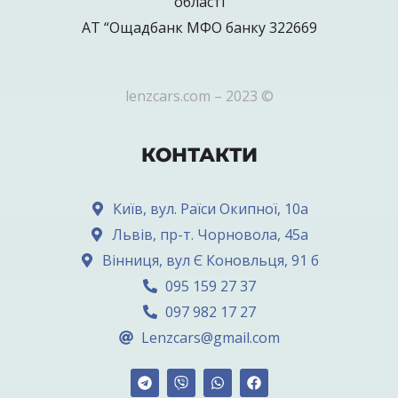
області
АТ “Ощадбанк МФО банку 322669
lenzcars.com – 2023 ©
КОНТАКТИ
Київ, вул. Раїси Окипної, 10а
Львів, пр-т. Чорновола, 45а
Вінниця, вул Є Коновльця, 91 б
095 159 27 37
097 982 17 27
Lenzcars@gmail.com