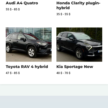
Audi A4 Quatro
Honda Clarity plugin-
hybrid
55
$
-
85
$
35
$
-
55
$
Toyota RAV 4 hybrid
Kia Sportage New
47
$
-
85
$
40
$
-
70
$