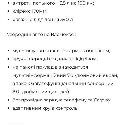
витрати пального – 3,8 л на 100 км;
кліренс 170мм;
багажне відділення 390 л
Усередині авто на Вас чекає :
мультифункціональне кермо з обігрівом;
зручні передні сидіння з підігрівом;
на панелі приладів знаходиться
мультиінформаційний 7,0 -дюймовий екран,
а також багатофункціональний сенсорний
8,0 -дюймовий дисплей
безпровідна зарядка телефону та Carplay
адаптивний круїз контроль