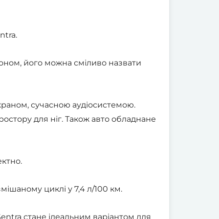
ntra.
оном, його можна сміливо назвати
раном, сучасною аудіосистемою.
ростору для ніг. Також авто обладнане
ектно.
ішаному циклі у 7,4 л/100 км.
Sentra стане ідеальним варіантом для