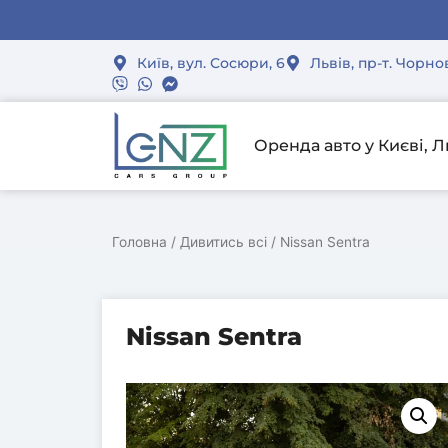
Спеціал
Спеціал
Спеціал
Зал
Зал
Зал
Київ, вул. Сосюри, 6
Львів, пр-т. Чорно
Оренда авто у Києві, Л
Головна
/
Дивитись всі
/ Nissan Sentra
Nissan Sentra