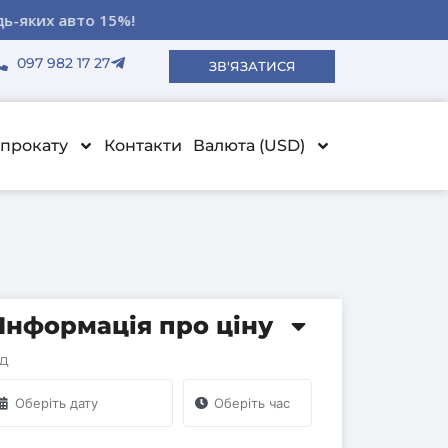
ду авто!
ду авто!
ду авто!
15%!
15%!
15%!
097 982 17 27
ЗВ'ЯЗАТИСЯ
прокату
Контакти
Валюта (USD)
Інформація про ціну
ід