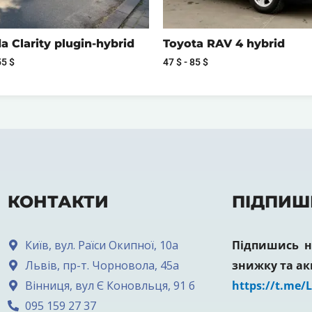
 Clarity plugin-hybrid
Toyota RAV 4 hybrid
55
$
47
$
-
85
$
КОНТАКТИ
ПІДПИШ
Київ, вул. Раїси Окипної, 10а
Підпишись на
Львів, пр-т. Чорновола, 45а
знижку та ак
Вінниця, вул Є Коновльця, 91 б
https://t.me/
095 159 27 37