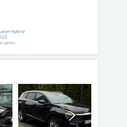
usion Hybrid
2023
й запис