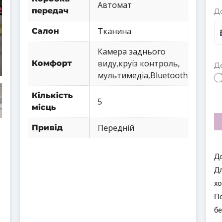
Автомат
передач
Д
Тканина
Салон
Камера заднього
виду,круїз контроль,
Комфорт
Д
мультимедіа,Bluetooth
Кількість
5
місць
Передній
Привід
Д
Д
х
П
бе