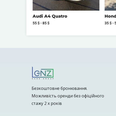
Audi A4 Quatro
Honda
55
$
-
85
$
35
$
-
Безкоштовне бронювання.
Можливість оренди без офіційного
стажу 2 х років