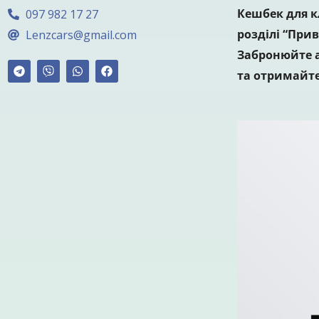
Кешбек для к
097 982 17 27
розділі “Прив
Lenzcars@gmail.com
Забронюйте а
та отримайте