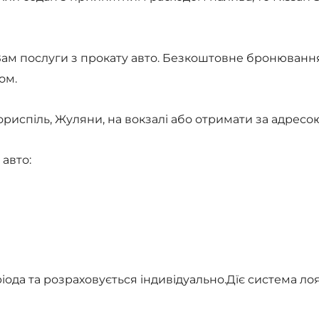
 Вам послуги з прокату авто. Безкоштовне бронюванн
ом.
риспіль, Жуляни, на вокзалі або отримати за адресо
авто:
іода та розраховується індивідуально.Дїє система лоя