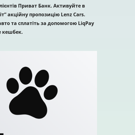
лієнтів Приват Банк. Активуйте в
іт” акційну пропозицію Lenz Cars.
вто та сплатіть за допомогою LiqPay
 кешбек.