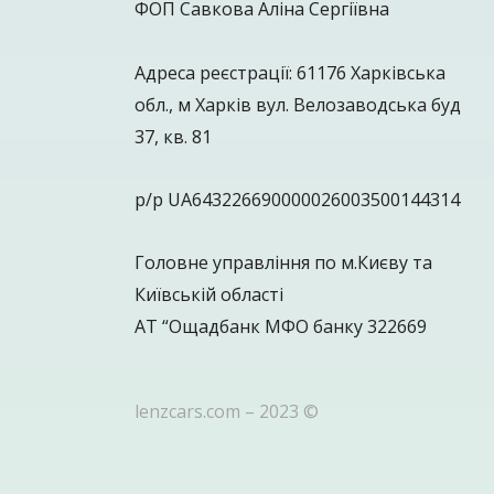
ФОП Савкова Аліна Сергіївна
Адреса реєстрації: 61176 Харківська
обл., м Харків вул. Велозаводська буд
37, кв. 81
р/р UA643226690000026003500144314
Головне управління по м.Києву та
Київській області
АТ “Ощадбанк МФО банку 322669
lenzcars.com – 2023 ©