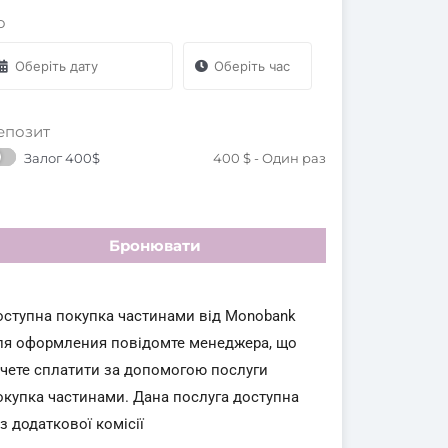
о
епозит
Залог 400$
400
$
- Один раз
Бронювати
оступна покупка частинами від Monobank
ля оформления повідомте менеджера, що
очете сплатити за допомогою послуги
окупка частинами. Дана послуга доступна
з додаткової комісії