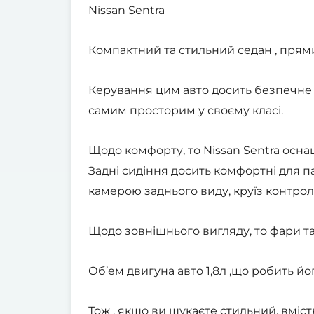
Nissan Sentra
Компактний та стильний седан , прямий 
Керування цим авто досить безпечне 
самим просторим у своєму класі.
Щодо комфорту, то Nissan Sentra ос
Задні сидіння досить комфортні для п
камерою заднього виду, круїз контрол
Щодо зовнішнього вигляду, то фари та
Об’ем двигуна авто 1,8л ,що робить й
Тож , якщо ви шукаєте стильний, вміс