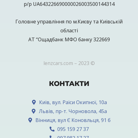
р/р UA643226690000026003500144314
Головне управління по м.Києву та Київській
області
АТ “Ощадбанк МФО банку 322669
lenzcars.com – 2023 ©
КОНТАКТИ
Київ, вул. Раїси Окипної, 10а
Львів, пр-т. Чорновола, 45а
Вінниця, вул Є Коновльця, 91 б
095 159 27 37
097 982 17 27