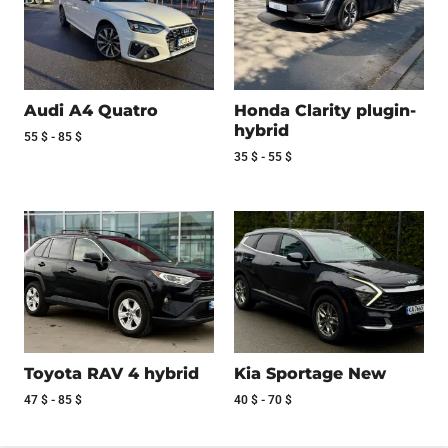
Audi A4 Quatro
Honda Clarity plugin-
hybrid
55
$
-
85
$
35
$
-
55
$
Toyota RAV 4 hybrid
Kia Sportage New
47
$
-
85
$
40
$
-
70
$