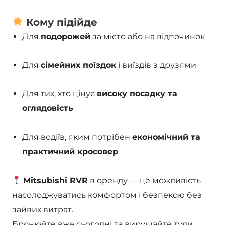
Кому підійде
Для
подорожей
за місто або на відпочинок
Для
сімейних поїздок
і виїздів з друзями
Для тих, хто цінує
високу посадку та
оглядовість
Для водіїв, яким потрібен
економічний та
практичний кросовер
Mitsubishi RVR
в оренду — це можливість
насолоджуватись комфортом і безпекою без
зайвих витрат.
Бронюйте вже сьогодні та вирушайте туди,