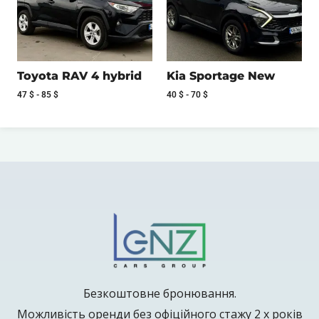
Toyota RAV 4 hybrid
Kia Sportage New
47
$
-
85
$
40
$
-
70
$
Безкоштовне бронювання.
Можливість оренди без офіційного стажу 2 х років