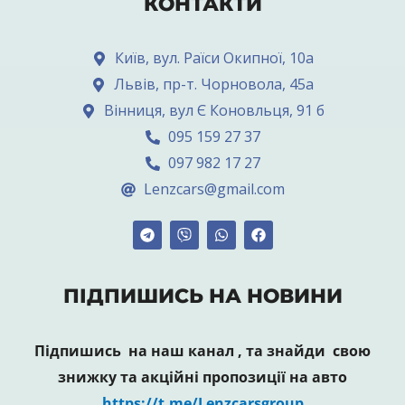
КОНТАКТИ
Київ, вул. Раїси Окипної, 10а
Львів, пр-т. Чорновола, 45а
Вінниця, вул Є Коновльця, 91 б
095 159 27 37
097 982 17 27
Lenzcars@gmail.com
ПІДПИШИСЬ НА НОВИНИ
Підпишись на наш канал , та знайди свою
знижку та акційні пропозиції на авто
https://t.me/Lenzcarsgroup