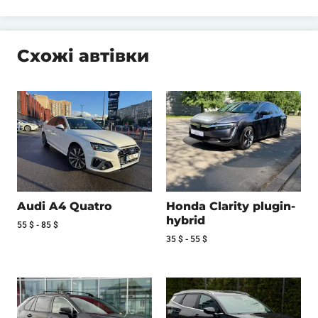
Схожі автівки
Audi A4 Quatro
Honda Clarity plugin-
hybrid
55
$
-
85
$
35
$
-
55
$