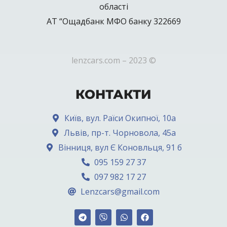
області
АТ “Ощадбанк МФО банку 322669
lenzcars.com – 2023 ©
КОНТАКТИ
Київ, вул. Раїси Окипної, 10а
Львів, пр-т. Чорновола, 45а
Вінниця, вул Є Коновльця, 91 б
095 159 27 37
097 982 17 27
Lenzcars@gmail.com