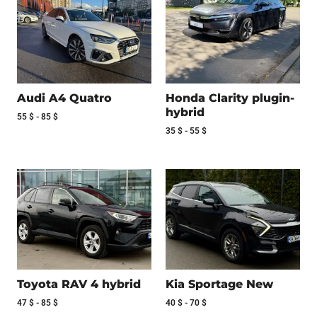
Audi A4 Quatro
Honda Clarity plugin-
hybrid
55
$
-
85
$
35
$
-
55
$
Toyota RAV 4 hybrid
Kia Sportage New
47
$
-
85
$
40
$
-
70
$