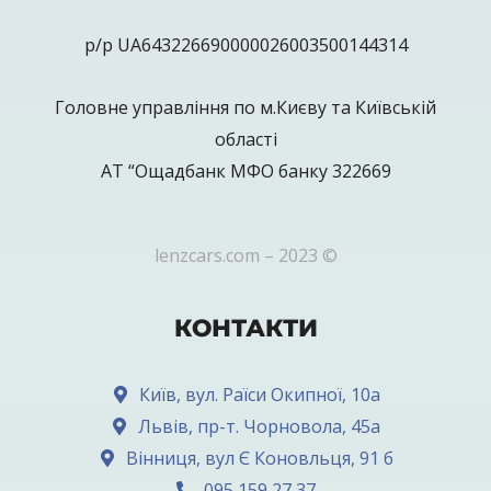
р/р UA643226690000026003500144314
Головне управління по м.Києву та Київській
області
АТ “Ощадбанк МФО банку 322669
lenzcars.com – 2023 ©
КОНТАКТИ
Київ, вул. Раїси Окипної, 10а
Львів, пр-т. Чорновола, 45а
Вінниця, вул Є Коновльця, 91 б
095 159 27 37