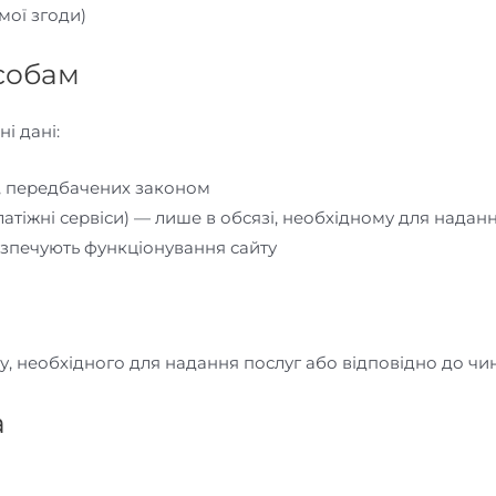
мої згоди)
особам
і дані:
, передбачених законом
латіжні сервіси) — лише в обсязі, необхідному для надан
езпечують функціонування сайту
у, необхідного для надання послуг або відповідно до чи
а