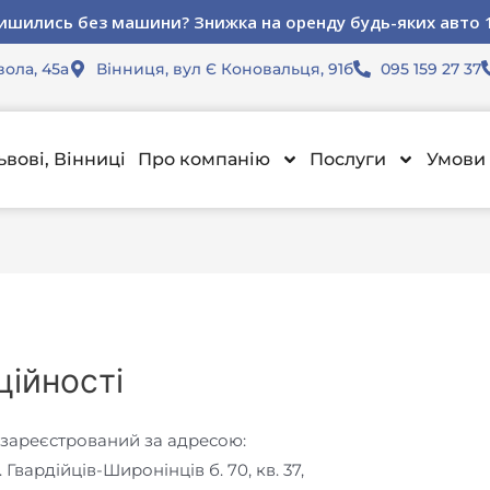
ьна пропозиція для юридичних осіб. Знижка 15% на орен
ьна пропозиція для юридичних осіб. Знижка 15% на орен
ьна пропозиція для юридичних осіб. Знижка 15% на орен
ишились без машини? Знижка на оренду будь-яких авто 
ишились без машини? Знижка на оренду будь-яких авто 
ишились без машини? Знижка на оренду будь-яких авто 
вола, 45а
Вінниця, вул Є Коновальця, 91б
095 159 27 37
ьвові, Вінниці
Про компанію
Послуги
Умови 
ційності
 зареєстрований за адресою:
л. Гвардійців-Широнінців б. 70, кв. 37,