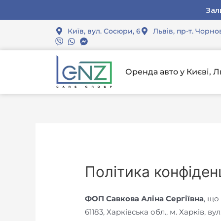
Спеціал
Спеціал
Спеціал
Зал
Зал
Зал
Київ, вул. Сосюри, 6
Львів, пр-т. Чорно
Оренда авто у Києві, Л
Політика конфіден
ФОП Савкова Аліна Сергіївна
, що
61183, Харківська обл., м. Харків, ву