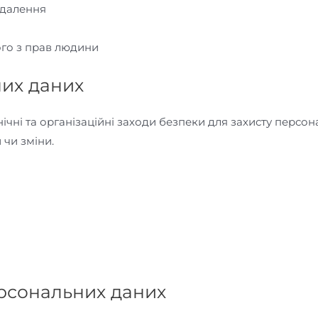
идалення
го з прав людини
них даних
ічні та організаційні заходи безпеки для захисту персон
 чи зміни.
ерсональних даних