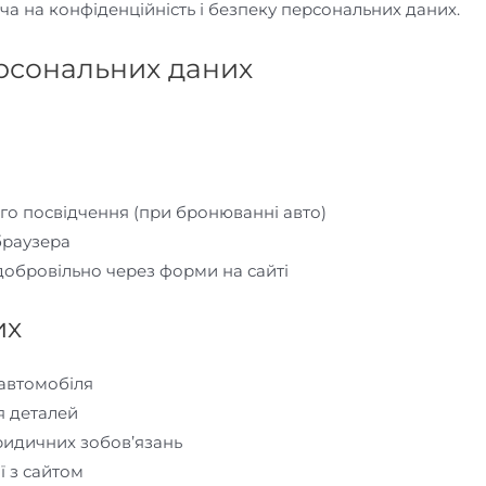
а на конфіденційність і безпеку персональних даних.
ерсональних даних
ого посвідчення (при бронюванні авто)
 браузера
добровільно через форми на сайті
их
автомобіля
я деталей
ридичних зобов’язань
ї з сайтом