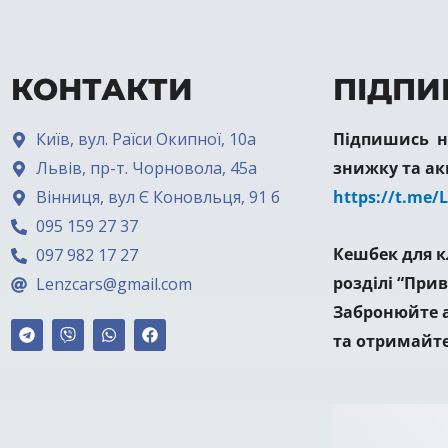
КОНТАКТИ
ПІДПИ
Київ, вул. Раїси Окипної, 10а
Підпишись на
Львів, пр-т. Чорновола, 45а
знижку та ак
Вінниця, вул Є Коновльця, 91 б
https://t.me/
095 159 27 37
Кешбек для к
097 982 17 27
розділі “Прив
Lenzcars@gmail.com
Забронюйте а
та отримайте