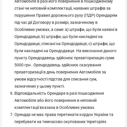
Автомобіля в разі його повернення в пошкодженому
стані чи неповній комплектації, наявних штрафів за
порушення Правил дорожнього руху (ПДР) Орендарем
під час дії Договору в розмірі, зазначеному в
Особливих умовах, а саме: а) штрафи, що були наявні в
Орендодавця; b) штрафи, що були накладені на
Орендодавця; списані на Орендодавця; с) штрафи, що
були накладені на Орендодавця. На виконання даного
пункту Орендодавець здійснює преавторизацію суми
5000 грн . Орендодавець здійснює скасування
преавторизації в день повернення Автомобіля за
умови відсутності підстав для списання сум,
зазначених у цьому пункті.
Відповідальність Орендаря в разі пошкодження
Автомобіля або його повернення в неповній
комплектації вказана в Особливих умовах.
Орендар не має права перетинати кордон України та
перебувати на тимчасово окупованих територіях