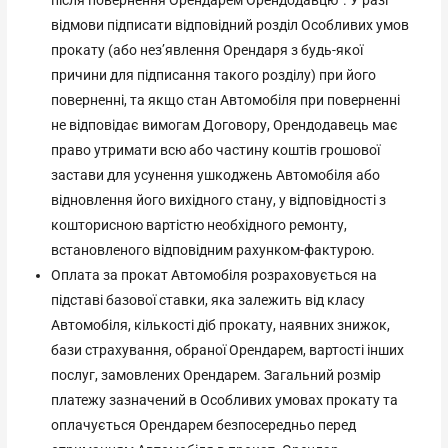
після повернення Орендарем Орендодавцю”. У разі
відмови підписати відповідний розділ Особливих умов
прокату (або нез’явлення Орендаря з будь-якої
причини для підписання такого розділу) при його
поверненні, та якщо стан Автомобіля при поверненні
не відповідає вимогам Договору, Орендодавець має
право утримати всю або частину коштів грошової
застави для усунення ушкоджень Автомобіля або
відновлення його вихідного стану, у відповідності з
кошторисною вартістю необхідного ремонту,
встановленого відповідним рахунком-фактурою.
Оплата за прокат Автомобіля розраховується на
підставі базової ставки, яка залежить від класу
Автомобіля, кількості діб прокату, наявних знижок,
бази страхування, обраної Орендарем, вартості інших
послуг, замовлених Орендарем. Загальний розмір
платежу зазначений в Особливих умовах прокату та
оплачується Орендарем безпосередньо перед