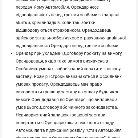
передачі йому Автомобіля. Орендар несе
відповідальність перед третіми особами за завдані
збитки, крім випадків, коли такі збитки
відшкодовуються страховиком. Орендодавець
здійснює загальнообов’язкове страхування цивільної
відповідальності Орендаря перед третіми особами.
Орендар при укладенні Договору прокату на вимогу
Орендодавця, якщо така вимога визначена в
Особливих умовах, зобов’язаний сплатити грошову
заставу. Розмір і строки визначаються в Особливих
умовах прокату. Орендодавець має право
використати грошову заставу на оплату будь-якої
вимоги Орендодавця до Орендаря, що випливає з
умов цього Договору або чинного законодавства.
Невикористаний залишок грошової застави
повертається Орендарю після технічного огляду
Автомобіля та підписання розділу “Стан Автомобіля