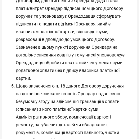
Договором, для стягнення з Орендаря додаткової
плати/витрат Орендар підписанням цього Договору
доручає та уповноважує Орендодавця сформувати,
підписати та подати від імені Орендаря, який є
власником платіжної картки, відповідні суми,
розраховані відповідно до умов цього Договору.
Зазначене в цьому пункті доручення Орендаря на
договірне списання коштів у тому числі уповноважує
Орендодавця обробити платіжний чек у межах суми
додаткової оплати без підпису власника платіжної
картки.
Щодо визначеного п. 18 даного Договору доручення
на договірне списання коштів Орендар надає свою
безумовну згоду на здійснення транзакції з оплати
(списання) з його платіжної картки суми
Адміністративного збору, компенсації вартості
ремонту, загублених деталей чи обладнання,
документів, компенсації вартості пального, чистки