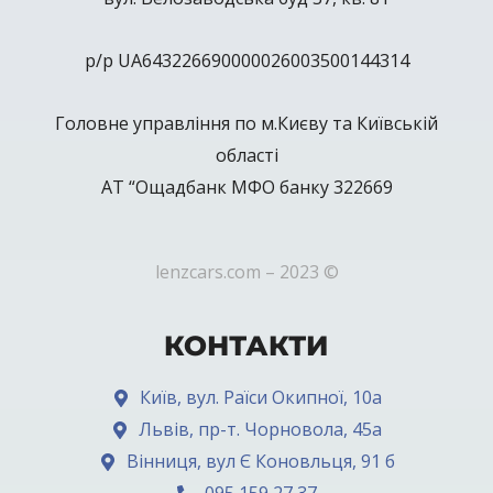
р/р UA643226690000026003500144314
Головне управління по м.Києву та Київській
області
АТ “Ощадбанк МФО банку 322669
lenzcars.com – 2023 ©
КОНТАКТИ
Київ, вул. Раїси Окипної, 10а
Львів, пр-т. Чорновола, 45а
Вінниця, вул Є Коновльця, 91 б