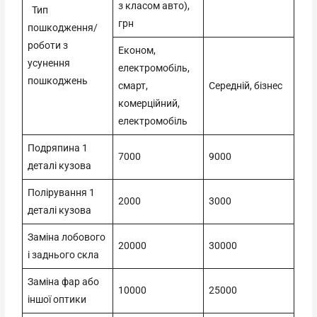
з класом авто),
Тип
грн
пошкодження/
роботи з
Економ,
усунення
електромобіль,
пошкоджень
смарт,
Середній, бізнес
комерційний,
електромобіль
Подряпина 1
7000
9000
деталі кузова
Полірування 1
2000
3000
деталі кузова
Заміна лобового
20000
30000
і заднього скла
Заміна фар або
10000
25000
іншої оптики