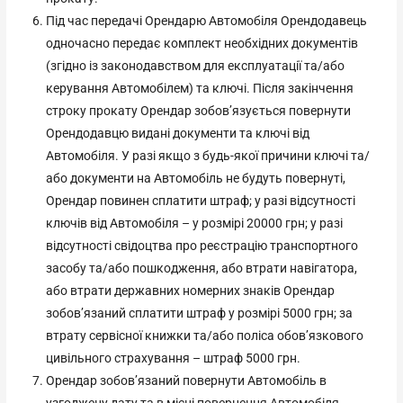
Під час передачі Орендарю Автомобіля Орендодавець
одночасно передає комплект необхідних документів
(згідно із законодавством для експлуатації та/або
керування Автомобілем) та ключі. Після закінчення
строку прокату Орендар зобов’язується повернути
Орендодавцю видані документи та ключі від
Автомобіля. У разі якщо з будь-якої причини ключі та/
або документи на Автомобіль не будуть повернуті,
Орендар повинен сплатити штраф; у разі відсутності
ключів від Автомобіля – у розмірі 20000 грн; у разі
відсутності свідоцтва про реєстрацію транспортного
засобу та/або пошкодження, або втрати навігатора,
або втрати державних номерних знаків Орендар
зобов’язаний сплатити штраф у розмірі 5000 грн; за
втрату сервісної книжки та/або поліса обов’язкового
цивільного страхування – штраф 5000 грн.
Орендар зобов’язаний повернути Автомобіль в
узгоджену дату та в місці повернення Автомобіля,