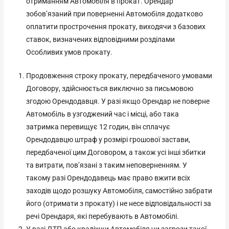
отриманням Автомобіля в прокат. Орендар
зобов’язаний при поверненні Автомобіля додатково
оплатити прострочення прокату, виходячи з базових
ставок, визначених відповідними розділами
Особливих умов прокату.
Продовження строку прокату, передбаченого умовами
Договору, здійснюється виключно за письмовою
згодою Орендодавця. У разі якщо Орендар не поверне
Автомобіль в узгоджений час і місці, або така
затримка перевищує 12 годин, він сплачує
Орендодавцю штраф у розмірі грошової застави,
передбаченої цим Договором, а також усі інші збитки
та витрати, пов’язані з таким неповерненням. У
такому разі Орендодавець має право вжити всіх
заходів щодо розшуку Автомобіля, самостійно забрати
його (отримати з прокату) і не несе відповідальності за
речі Орендаря, які перебувають в Автомобілі.
У разі ДТП або крадіжки Автомобіля чи загрози такої