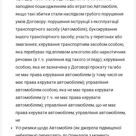
заподіяні пошкодженням або втратою Автомобіля,
якщо такі збитки стали наслідком грубого порушення
умов Договору: порушення інструкції з експлуатації
транспортного засобу (Автомобіля); буксирування
іншого транспортного засобу; участь у перегонах або
змаганнях; керування транспортним засобом особою,
яка перебуває під впливом алкоголю або наркотичних
речовин (в т.ч. ухилення від такого огляду); керування
особою, яка не зазначена у Договорі прокату та/або
не має права керування автомобілем (у тому числі не
має права керувати автомобілем); управління
автомобілем особою, яка не має права керувати
автомобілем (у т.ч. не має права керувати
автомобілем); управління автомобілем, що не має
права керувати автомобілем; управління автомобілем,
не
Усі ризики щодо Автомобіля (як джерела підвищеної
небезпеки) переходять до Орендаря з моменту